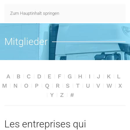
Zum Hauptinhalt springen
Mitglieder
A
B
C
D
E
F
G
H
I
J
K
L
M
N
O
P
Q
R
S
T
U
V
W
X
Y
Z
#
Les entreprises qui