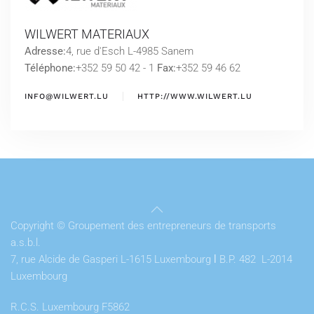
WILWERT MATERIAUX
Adresse:
4, rue d'Esch L-4985 Sanem
Téléphone:
+352 59 50 42 - 1
Fax:
+352 59 46 62
INFO@WILWERT.LU
HTTP://WWW.WILWERT.LU
Copyright © Groupement des entrepreneurs de transports
a.s.b.l.
7, rue Alcide de Gasperi L-1615 Luxembourg
l
B.P. 482 L-2014
Luxembourg
R.C.S. Luxembourg F5862