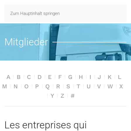
Zum Hauptinhalt springen
Mitglieder
A
B
C
D
E
F
G
H
I
J
K
L
M
N
O
P
Q
R
S
T
U
V
W
X
Y
Z
#
Les entreprises qui