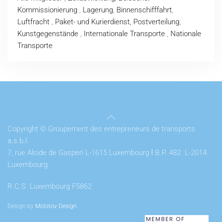
Kommissionierung
,
Lagerung
,
Binnenschifffahrt
,
Luftfracht
,
Paket- und Kurierdienst, Postverteilung
,
Kunstgegenstände
,
Internationale Transporte
,
Nationale
Transporte
Copyright © Groupement des entrepreneurs de transports
a.s.b.l.
7, rue Alcide de Gasperi L-1615 Luxembourg
l
B.P. 482 L-2014
Luxembourg
R.C.S. Luxembourg F5862
Design by
Molotov Design