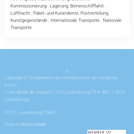
Kommissionierung
,
Lagerung
,
Binnenschifffahrt
,
Luftfracht
,
Paket- und Kurierdienst, Postverteilung
,
Kunstgegenstände
,
Internationale Transporte
,
Nationale
Transporte
Copyright © Groupement des entrepreneurs de transports
a.s.b.l.
7, rue Alcide de Gasperi L-1615 Luxembourg
l
B.P. 482 L-2014
Luxembourg
R.C.S. Luxembourg F5862
Design by
Molotov Design