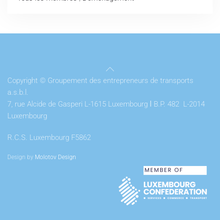
Copyright © Groupement des entrepreneurs de transports
a.s.b.l.
7, rue Alcide de Gasperi L-1615 Luxembourg
l
B.P. 482 L-2014
Luxembourg
R.C.S. Luxembourg F5862
Design by
Molotov Design