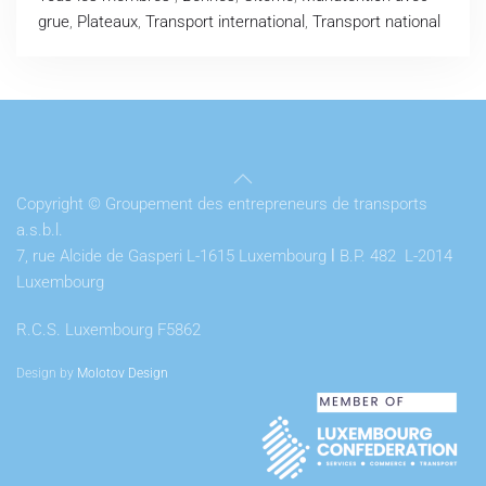
grue
,
Plateaux
,
Transport international
,
Transport national
Copyright © Groupement des entrepreneurs de transports
a.s.b.l.
7, rue Alcide de Gasperi L-1615 Luxembourg
l
B.P. 482 L-2014
Luxembourg
R.C.S. Luxembourg F5862
Design by
Molotov Design