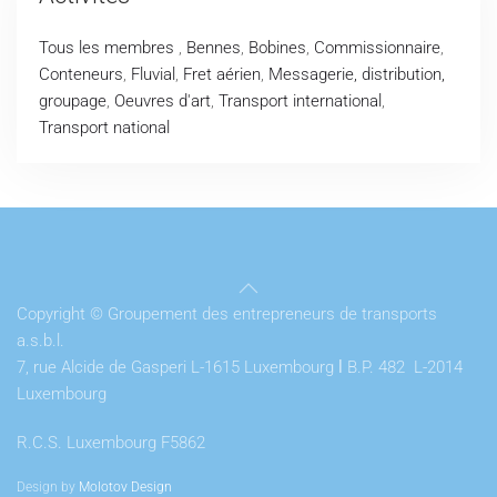
Tous les membres
,
Bennes
,
Bobines
,
Commissionnaire
,
Conteneurs
,
Fluvial
,
Fret aérien
,
Messagerie, distribution,
groupage
,
Oeuvres d'art
,
Transport international
,
Transport national
Copyright © Groupement des entrepreneurs de transports
a.s.b.l.
7, rue Alcide de Gasperi L-1615 Luxembourg
l
B.P. 482 L-2014
Luxembourg
R.C.S. Luxembourg F5862
Design by
Molotov Design