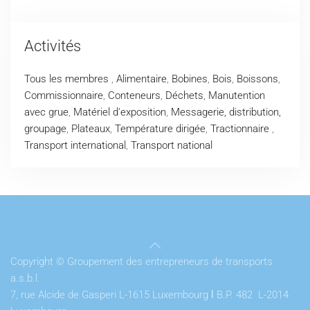
Activités
Tous les membres
,
Alimentaire
,
Bobines
,
Bois
,
Boissons
,
Commissionnaire
,
Conteneurs
,
Déchets
,
Manutention
avec grue
,
Matériel d'exposition
,
Messagerie, distribution,
groupage
,
Plateaux
,
Température dirigée
,
Tractionnaire
,
Transport international
,
Transport national
Copyright © Groupement des entrepreneurs de transports
a.s.b.l.
7, rue Alcide de Gasperi L-1615 Luxembourg
l
B.P. 482 L-2014