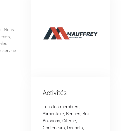
es. Nous
ières,
ales
e service
Activités
Tous les membres
,
Alimentaire
,
Bennes
,
Bois
,
Boissons
,
Citerne
,
Conteneurs
,
Déchets
,