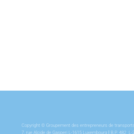
Copyright © Groupement des entrepreneurs de transports 
7, rue Alcide de Gasperi L-1615 Luxembourg
l
B.P. 482 L-