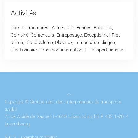
Activités
Tous les membres
,
Alimentaire
,
Bennes
,
Boissons
,
Combiné
,
Conteneurs
,
Entreposage
,
Exceptionnel
,
Fret
aérien
,
Grand volume
,
Plateaux
,
Température dirigée
,
Tractionnaire
,
Transport international
,
Transport national
Copyright © Groupement des entrepreneurs de transports
a.s.b.l.
7, rue Alcide de Gasperi L-1615 Luxembourg
l
B.P. 482 L-2014
Luxembourg
R.C.S. Luxembourg F5862