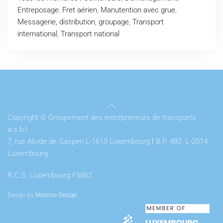
Entreposage
,
Fret aérien
,
Manutention avec grue
,
Messagerie, distribution, groupage
,
Transport
international
,
Transport national
Copyright © Groupement des entrepreneurs de transports
a.s.b.l.
7, rue Alcide de Gasperi L-1615 Luxembourg
l
B.P. 482 L-2014
Luxembourg
R.C.S. Luxembourg F5862
Design by
Molotov Design