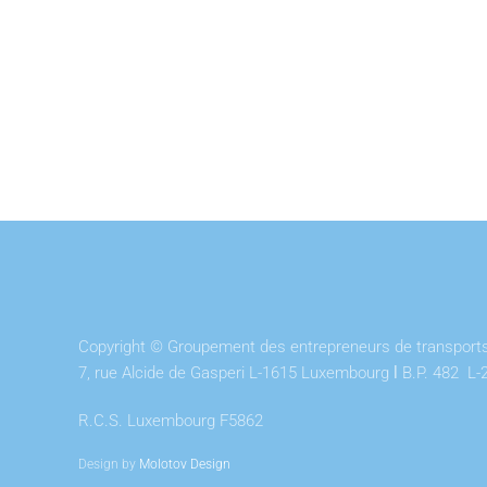
Copyright © Groupement des entrepreneurs de transports 
7, rue Alcide de Gasperi L-1615 Luxembourg
l
B.P. 482 L-
R.C.S. Luxembourg F5862
Design by
Molotov Design