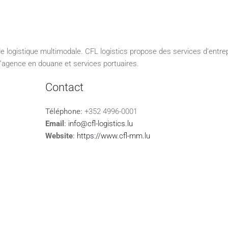
 de logistique multimodale. CFL logistics propose des services d'entr
 d’agence en douane et services portuaires.
Contact
Téléphone:
+352 4996-0001
Email
:
info@cfl-logistics.lu
Website
:
https://www.cfl-mm.lu