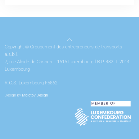
Copyright © Groupement des entrepreneurs de transports
a.s.b.l.
7, rue Alcide de Gasperi L-1615 Luxembourg
l
B.P. 482 L-2014
Luxembourg
R.C.S. Luxembourg F5862
Design by
Molotov Design