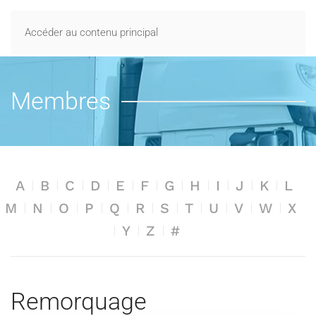
Accéder au contenu principal
Membres
A
B
C
D
E
F
G
H
I
J
K
L
M
N
O
P
Q
R
S
T
U
V
W
X
Y
Z
#
Remorquage