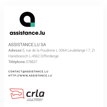
ASSISTANCE.LU SA
Adresse:
5, rue de la Poudrerie L-3364 Leudelange l 7, ZI
Haneboesch L-4562 Differdange
Téléphone:
378837
CONTACT@ASSISTANCE.LU
HTTP://WWW.ASSISTANCE.LU