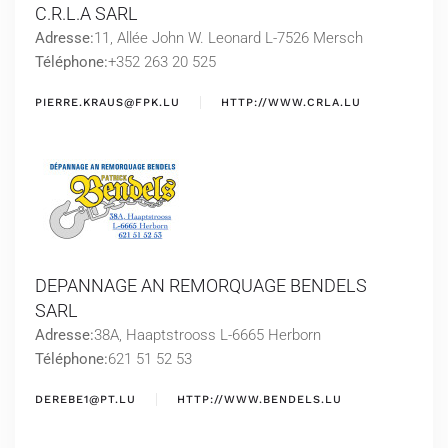
C.R.L.A SARL
Adresse:
11, Allée John W. Leonard L-7526 Mersch
Téléphone:
+352 263 20 525
PIERRE.KRAUS@FPK.LU
HTTP://WWW.CRLA.LU
DEPANNAGE AN REMORQUAGE BENDELS
SARL
Adresse:
38A, Haaptstrooss L-6665 Herborn
Téléphone:
621 51 52 53
DEREBE1@PT.LU
HTTP://WWW.BENDELS.LU