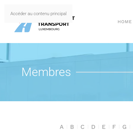
Accéder au contenu principal
HOME
Membres
A
B
C
D
E
F
G