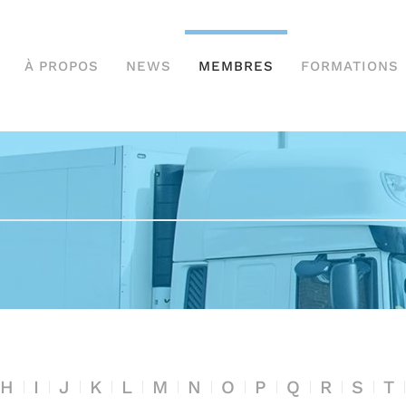
À PROPOS
NEWS
MEMBRES
FORMATIONS
H
I
J
K
L
M
N
O
P
Q
R
S
T