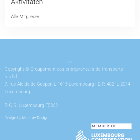
Aktivitäten
Alle Mitglieder
Copyright © Groupement des entrepreneurs de transports
a.s.b.l.
7, rue Alcide de Gasperi L-1615 Luxembourg
l
B.P. 482 L-2014
Luxembourg
R.C.S. Luxembourg F5862
Design by
Molotov Design