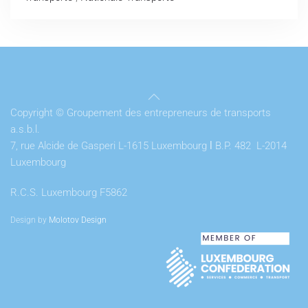
Copyright © Groupement des entrepreneurs de transports
a.s.b.l.
7, rue Alcide de Gasperi L-1615 Luxembourg
l
B.P. 482 L-2014
Luxembourg
R.C.S. Luxembourg F5862
Design by
Molotov Design