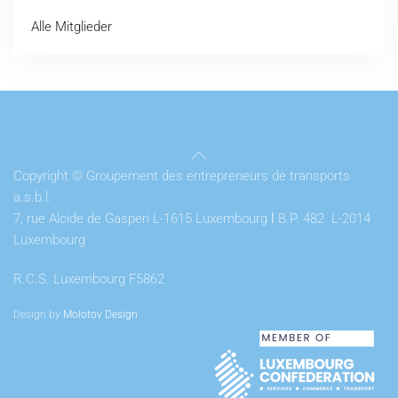
Alle Mitglieder
Copyright © Groupement des entrepreneurs de transports
a.s.b.l.
7, rue Alcide de Gasperi L-1615 Luxembourg
l
B.P. 482 L-2014
Luxembourg
R.C.S. Luxembourg F5862
Design by
Molotov Design