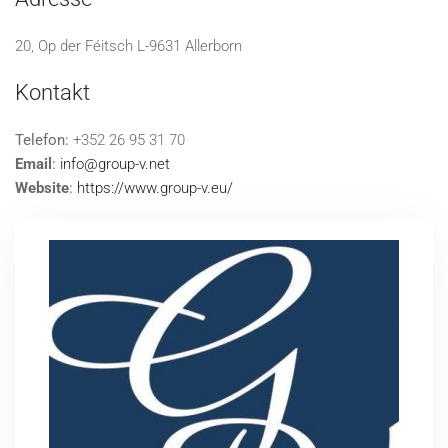
20, Op der Féitsch L-9631 Allerborn
Kontakt
Telefon:
+352 26 95 31 70
Email
:
info@group-v.net
Website
:
https://www.group-v.eu/