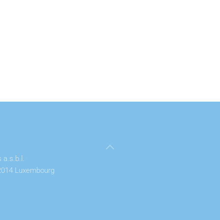
a.s.b.l.
2014 Luxembourg