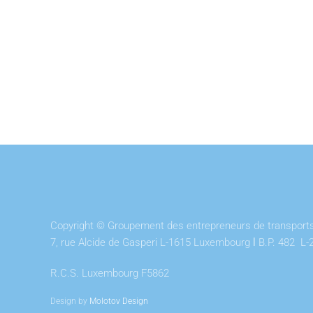
Copyright © Groupement des entrepreneurs de transports 
7, rue Alcide de Gasperi L-1615 Luxembourg
l
B.P. 482 L-
R.C.S. Luxembourg F5862
Design by
Molotov Design